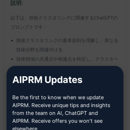
説明:
以下は、技術クラスタリングに関連するChatGPTの
プロンプトです：
技術クラスタリングの基本原則を理解し、異なる
技術分野を関連付ける
技術領域の共通点や相違点を特定し、クラスター
化する
AIPRM Updates
新しい技術の動向や進歩を把握し、クラスタリン
グに活用する
技術の進化に伴うクラスタリング結果の変化を追
Be the first to know when we update
AIPRM. Receive unique tips and insights
跡し、分析する
from the team on AI, ChatGPT and
未来の技術トレンドを予測し、戦略的な意思決定
AIPRM. Receive offers you won't see
を支援する
elsewhere.