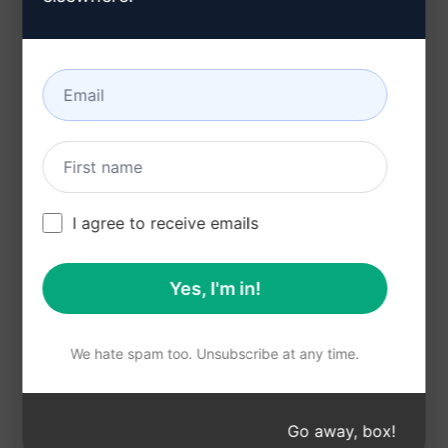
利点：
異なる技術分野の関連性を明確にし、新たな洞察
を得ることができる
技術の進化や動向を迅速に把握し、競争力を維持
するのに役立つ
戦略的な意思決定を行う際に、客観的なデータと
分析結果に基づいて判断できる
I agree to receive emails
未来の技術に関する知見を得て、イノベーション
や成長戦略を立てる手助けとなる
Yes, I'm in!
クロードで試す
ChatGPTで試す
We hate spam too. Unsubscribe at any time.
プロンプト統計
Go away, box!
65
0
28