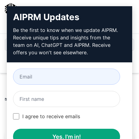
AIPRM
AIPRM Updates
ログイン
無料でインストール
Be the first to know when we update AIPRM.
Receive unique tips and insights from the
team on AI, ChatGPT and AIPRM. Receive
offers you won't see elsewhere.
Open
Home
/
AIプロンプト
/
Productivity Prompts
/
Respond
Prompts
/
AIターボジョージ
/
JohnnyZAUG
August 6, 2023
164
0
43
I agree to receive emails
Yes, I'm in!