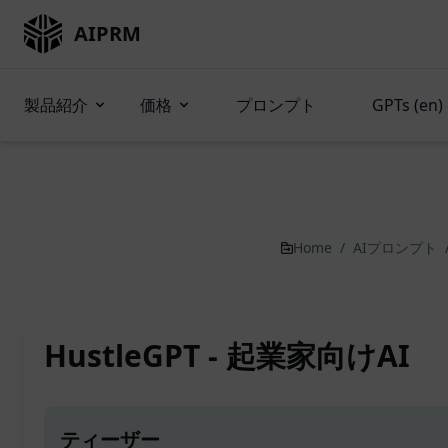
AIPRM
製品紹介
価格
プロンプト
GPTs (en)
Home
/
AIプロンプト
HustleGPT - 起業家向けAI
ティーザー