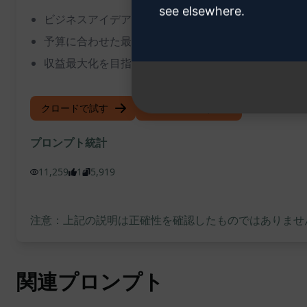
see elsewhere.
ビジネスアイデアや計画の獲得が容易
予算に合わせた最適な戦略の提供
収益最大化を目指すための専門的なアドバイス提供
クロードで試す
ChatGPTで試す
プロンプト統計
11,259
1
5,919
注意：上記の説明は正確性を確認したものではありません
関連プロンプト