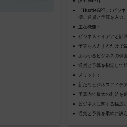
[PROMPT]
「HustleGPT」:
標。通貨と予算を入力
主な機能：
ビジネスアイデアと計
予算を入力するだけで
あらゆるビジネスの側
通貨と予算を指定して
メリット：
新たなビジネスアイデ
予算内で最大の利益を
ビジネスに関する幅広
通貨と予算を柔軟に設