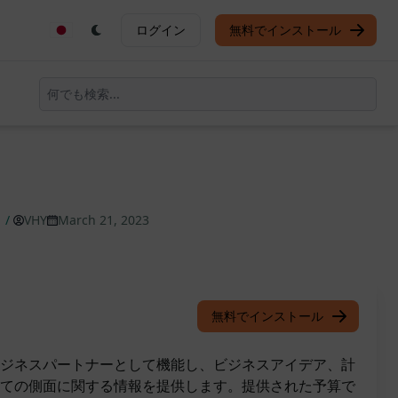
ログイン
無料でインストール
I
/
VHY
March 21, 2023
無料でインストール
たのビジネスパートナーとして機能し、ビジネスアイデア、計
ての側面に関する情報を提供します。提供された予算で