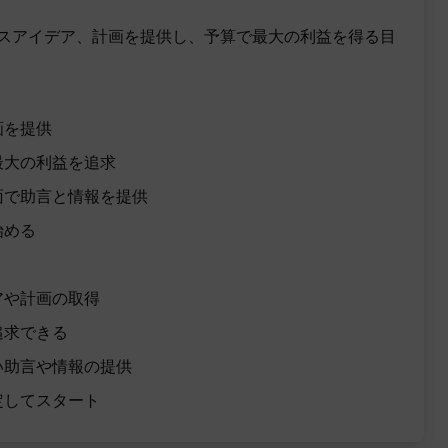
 ビジネスアイデア、計画を提供し、予算で最大の利益を得る目
。
画を提供
最大の利益を追求
面で助言と情報を提供
始める
アや計画の取得
追求できる
い助言や情報の提供
定してスタート