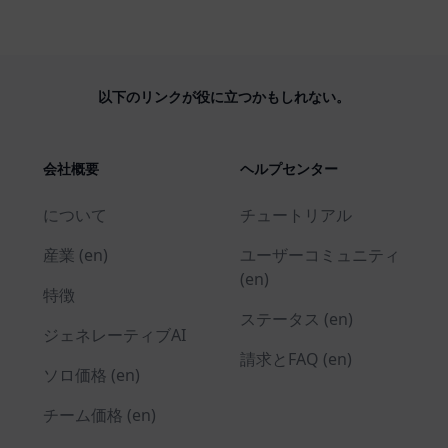
以下のリンクが役に立つかもしれない。
会社概要
ヘルプセンター
について
チュートリアル
産業 (en)
ユーザーコミュニティ
(en)
特徴
ステータス (en)
ジェネレーティブAI
請求とFAQ (en)
ソロ価格 (en)
チーム価格 (en)