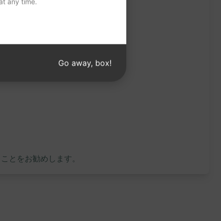
t any time.
Go away, box!
ることをお勧めします。