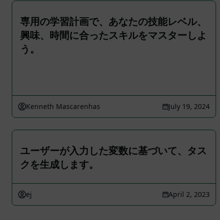
専用の学習計画で、あなたの技能レベル、
興味、時間に合ったスキルをマスターしよ
う。
Kenneth Mascarenhas
July 19, 2024
ユーザーが入力した変数に基づいて、タス
クを生成します。
ej
April 2, 2023