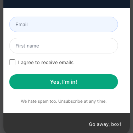
グーグル・クローム (en)
利用規定 (en)
マイクロソフト・エッジ
利用規約 (en)
(en)
ブラウザ拡張機能用語
(en)
請求条件 (en)
I agree to receive emails
Yes, I'm in!
© 2026
All logos, trademarks, and registered trademarks are the
property of their respective owners.
AIPRM and other related brand names are registered
We hate spam too. Unsubscribe at any time.
trademarks and are protected by international trademark
laws.
Registered trademarks include USPTO 97778465, 97866052
Go away, box!
and EU CTM EU18823472, EU18830896.
Unauthorized trademark use is prohibited, and may be a