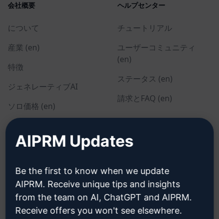
会社概要
ヘルプセンター
について
チュートリアル
産業 (en)
ユーザーコミュニティ
(en)
特徴
ステータス (en)
ジェネレーティブAI
請求とFAQ (en)
ソロ価格 (en)
チーム価格 (en)
AIPRM Updates
Blog (en)
Be the first to know when we update
リーガル
ダウンロード
AIPRM. Receive unique tips and insights
from the team on AI, ChatGPT and AIPRM.
プライバシーポリシー
インストール方法
Receive offers you won't see elsewhere.
(en)