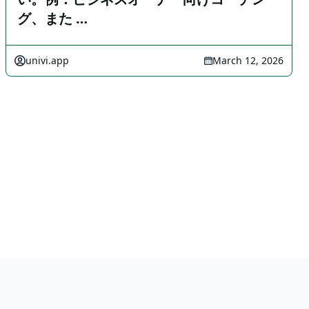
グ、また …
univi.app
March 12, 2026