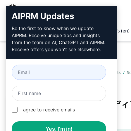
AIPRM
AIPRM Updates
Be the first to know when we update
製品紹介
価格
プロンプト
GPTs (en)
AIPRM. Receive unique tips and insights
from the team on AI, ChatGPT and AIPRM.
Receive offers you won't see elsewhere.
Home
/
AIプロンプト
/
Marketing Prompts
/
S
特別な日のソーシャルメディ
I agree to receive emails
ンツを作成する
Yes, I'm in!