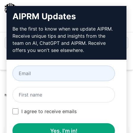
AIPRM
AIPRM Updates
ログイン
無料でインストール
Be the first to know when we update AIPRM.
Receive unique tips and insights from the
team on AI, ChatGPT and AIPRM. Receive
offers you won't see elsewhere.
Open
Home
/
AIプロンプト
/
Marketing Prompts
/
Social Media
Prompts
/
ソーシャルメディア引用文投稿
/
Fran Jeanes
March 13, 2026
51,885
3
35,636
I agree to receive emails
Yes, I'm in!