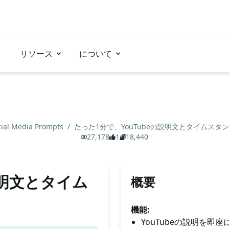
リソース
について
cial Media Prompts
/
たった1分で、YouTubeの説明文とタイムス
27,178
1
18,440
説明文とタイム
概要
機能:
YouTubeの説明を即座