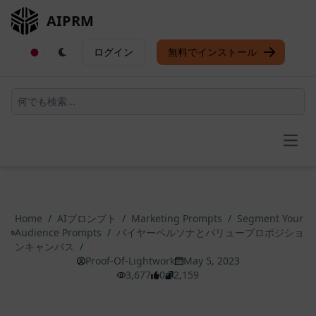
AIPRM
ログイン
無料でインストール
Open
Home
/
AIプロンプト
/
Marketing Prompts
/
Segment Your
Audience Prompts
/
バイヤーペルソナとバリュープロポジショ
ンキャンバス
/
Proof-Of-Lightwork
May 5, 2023
3,677
0
2,159