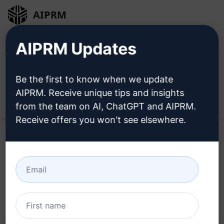
AIPRM
ログイン
無料でインストール
AIPRM Updates
Be the first to know when we update
AIPRM. Receive unique tips and insights
Open
from the team on AI, ChatGPT and AIPRM.
Receive offers you won't see elsewhere.
Home
/
AIプロンプト
/
Marketing Prompts
/
Research
Prompts
/
アイデアを生み出すジェネレーター
/
Michael Thorne
February 19, 2023
15,166
1
10,747