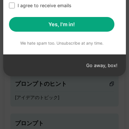
アイデアを生み出すジェネ
I agree to receive emails
レーター
Yes, I'm in!
ティーザー
We hate spam too. Unsubscribe at any time.
何についてアイデアを生み出してほしいです
か？
Go away, box!
プロンプトのヒント
[アイデアのトピック]
プロンプト