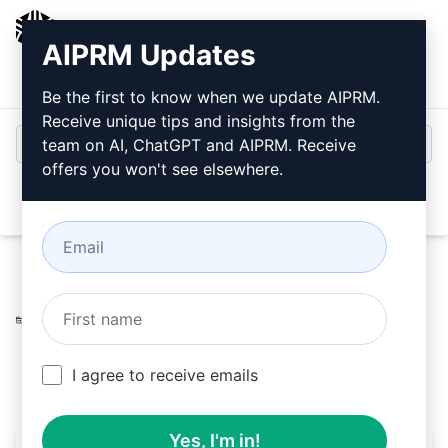
AIPRM
AIPRM Updates
ログイン
無料でインストール
Be the first to know when we update AIPRM.
Receive unique tips and insights from the
team on AI, ChatGPT and AIPRM. Receive
offers you won't see elsewhere.
Open
Home
/
AIプロンプト
/
DevOps Prompts
/
Configuration
Management Prompts
/
アジャイル開発プロセス
/
Kreuzzelg
July 10, 2023
1,486
0
701
I agree to receive emails
Yes, I'm in!