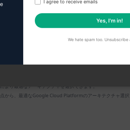
I agree to receive emails
ve
関する専門家向けの助言を提供します。
選択に関する専門的なアドバイスを提供します。
Yes, I'm in!
テクチャ戦略を提供します。
We hate spam too. Unsubscribe a
テクチャ選択のための専門的な指針を提供し、プロジェクトの成功を確保
により最適なアーキテクチャを選択できます。
最適なGoogle Cloud Platformのアーキテクチャ