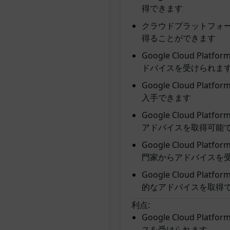
得できます
クラウドプラットフォ
得ることができます
Google Cloud Pl
ドバイスを受けられま
Google Cloud 
入手できます
Google Cloud Pl
アドバイスを取得可能
Google Cloud 
門家からアドバイスを
Google Cloud Pl
的なアドバイスを取得
利点:
Google Cloud 
スを受けられます