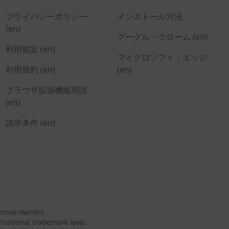
プライバシーポリシー
インストール方法
(en)
グーグル・クローム (en)
利用規定 (en)
マイクロソフト・エッジ
利用規約 (en)
(en)
ブラウザ拡張機能用語
(en)
請求条件 (en)
ective owners.
rnational trademark laws.