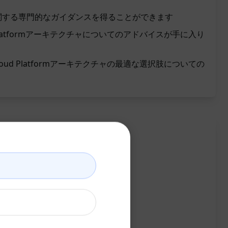
関する専門的なガイダンスを得ることができます
ud Platformアーキテクチャについてのアドバイスが手に入り
Cloud Platformアーキテクチャの最適な選択肢についての