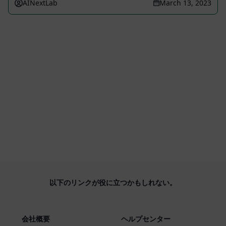
AINextLab
March 13, 2023
以下のリンクが役に立つかもしれない。
会社概要
ヘルプセンター