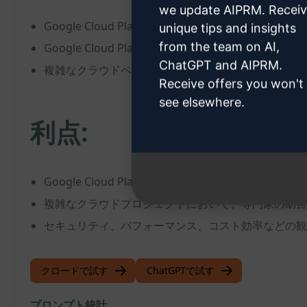
we update AIPRM. Recei
Google Cloud Platformのアーキテクチャに
unique tips and insights
from the team on AI,
Google Cloud Platformのアーキテクチャ
ChatGPT and AIPRM.
複雑なクラウドベースのプロジェクトに適したアーキ
Receive offers you won't
see elsewhere.
利点:
Google Cloud Platformの最適なアーキ
複雑なクラウドプロジェクトにおいて、専門家の助言
セキュリティ、パフォーマンス、コスト効率などの観点から、
クロードで試す
ChatGPTで試す
プロンプト統計