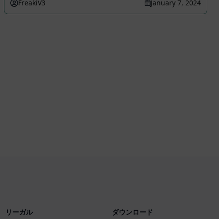
FreakiV3
January 7, 2024
リーガル
ダウンロード