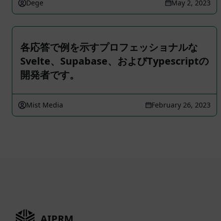
Dege
May 2, 2023
各応答で例を示すプロフェッショナルな
Svelte、Supabase、およびTypescriptの
開発者です。
Mist Media
February 26, 2023
AIPRM