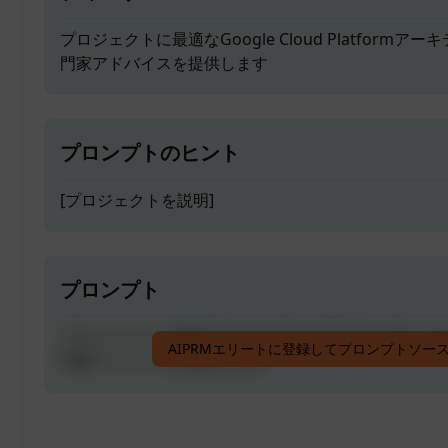
プロジェクトに最適なGoogle Cloud Platform
門家アドバイスを提供します
プロンプトのヒント
[プロジェクトを説明]
プロンプト
プロジェクトに最適なGoogle Cloud Platform
AIPRMエリートに登録してプロンプトソー
門家アドバイスを提供します