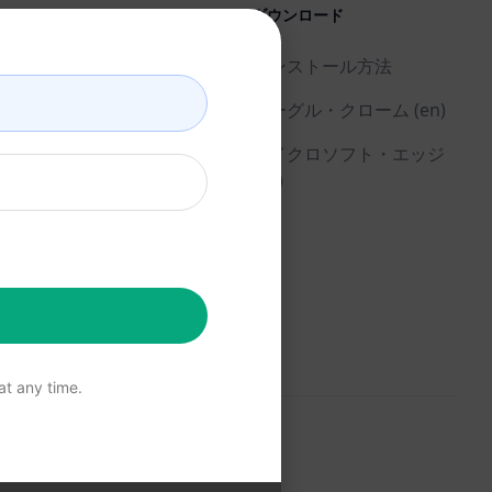
リーガル
ダウンロード
プライバシーポリシー
インストール方法
(en)
グーグル・クローム (en)
利用規定 (en)
マイクロソフト・エッジ
利用規約 (en)
(en)
ブラウザ拡張機能用語
(en)
請求条件 (en)
t any time.
ective owners.