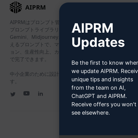
AIPRM
AIPRMはプロンプト管理ツールで、コミュニティ主導の
AIPRM
プロンプトライブラリです。ChatGPT、Claude、
Gemini、Midjourney、GPT Imageなど向けのすぐに使
Updates
えるプロンプトで、マーケティング、営業、オペレーシ
ョン、生産性向上、カスタマーサポートのタスクを数分
で完了できます。
Be the first to know whe
we update AIPRM. Recei
中小企業のために設計。大企業からも信頼されていま
unique tips and insights
す。
from the team on AI,
ChatGPT and AIPRM.
Receive offers you won't
see elsewhere.
All logos, tr