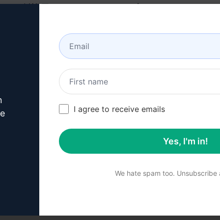
会社概要
ヘルプセンター
について
チュートリアル
産業 (en)
ユーザーコミュニティ
(en)
特徴
ステータス (en)
ジェネレーティブAI
n
請求とFAQ (en)
ソロ価格 (en)
I agree to receive emails
ve
チーム価格 (en)
Yes, I'm in!
Blog (en)
We hate spam too. Unsubscribe a
© 2026
ademarks, and registered trademarks are the property of their resp