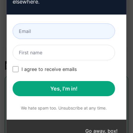
elsewhere.
765
0
616
注意：上記の説明は正確性を確認したものではあり
ません。 AIPRMを無料でインストールし、プロンプ
トを試してみることをお勧めします。
関連プロンプト
I agree to receive emails
お客様のレビューを貼り付けるだけで、3
Yes, I'm in!
つのカスタマーレビューレスポンスを入手
できます。これらのレスポンスは、感謝の
We hate spam too. Unsubscribe at any time.
気持ちと謝罪のトーンで書かれています。
複数の苦 …
Go away, box!