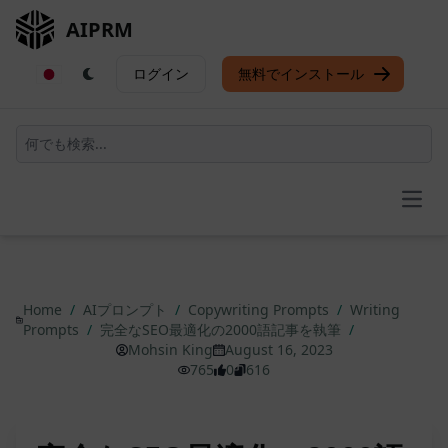
AIPRM
ログイン
無料でインストール
Open
Home
/
AIプロンプト
/
Copywriting Prompts
/
Writing
Prompts
/
完全なSEO最適化の2000語記事を執筆
/
Mohsin King
August 16, 2023
765
0
616