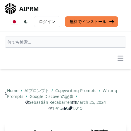
AIPRM
ログイン
無料でインストール
Open
Home
/
AIプロンプト
/
Copywriting Prompts
/
Writing
Prompts
/
Google Discoverの記事
/
Sebastián Recabarren
March 25, 2024
1,413
0
1,015