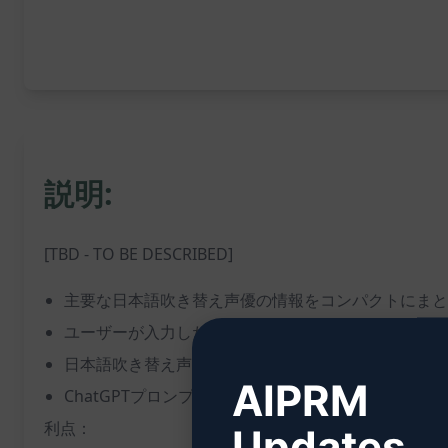
説明:
[TBD - TO BE DESCRIBED]
主要な日本語吹き替え声優の情報をコンパクトにまと
ユーザーが入力した変数に基づいて、日本語吹き替え
日本語吹き替え声優のデータを簡潔かつ明確に提示し
AIPRM
ChatGPTプロンプトにより、ユーザーは簡単に必要
利点：
Updates