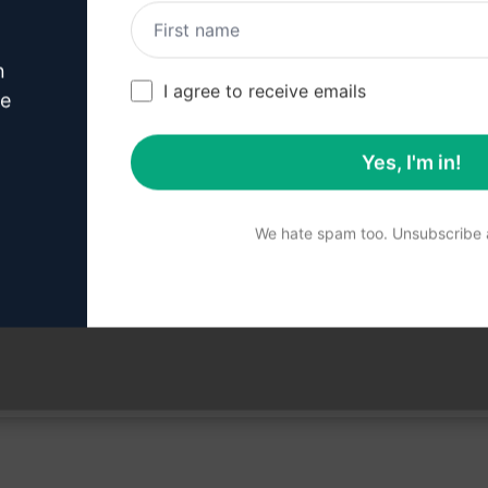
く取得可能
れる
n
I agree to receive emails
ができる
ve
報が提供される
Yes, I'm in!
We hate spam too. Unsubscribe a
。 AIPRMを無料でインストールし、プロンプトを試してみ