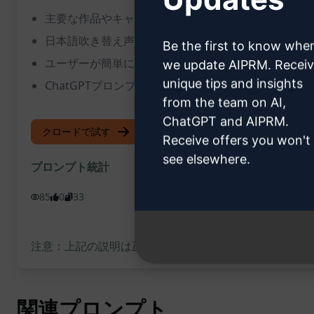
主要な作品やキャラクターに関する正確な情報を素早
日本語吹き替え声優に関する包括的なデータが提供さ
Be the first to know whe
ユーザーが簡単に必要な情報を検索し、比較すること
we update AIPRM. Recei
unique tips and insights
ChatGPTプロンプトにより、正確で信頼性の高い情
from the team on AI,
ChatGPT and AIPRM.
クロードで試す
ChatGPTで試す
Receive offers you won't
see elsewhere.
プロンプト統計
85
0
33
注意：上記の説明は正確性を確認したものではありません
関連プロンプト