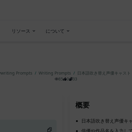
リソース
について
writing Prompts
/
Writing Prompts
/
日本語吹き替え声優キャスト
85
0
33
概要
日本語吹き替え声優キ
俳優や作品名を入力し