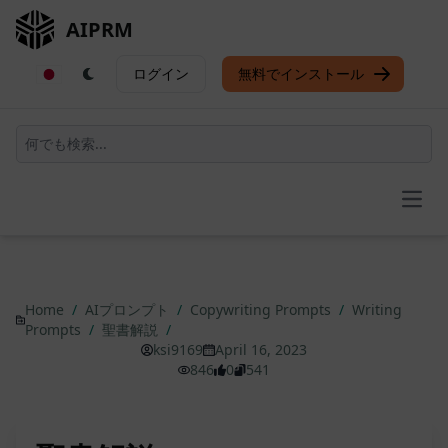
AIPRM
ログイン
無料でインストール
Open
Home
/
AIプロンプト
/
Copywriting Prompts
/
Writing
Prompts
/
聖書解説
/
ksi9169
April 16, 2023
846
0
541