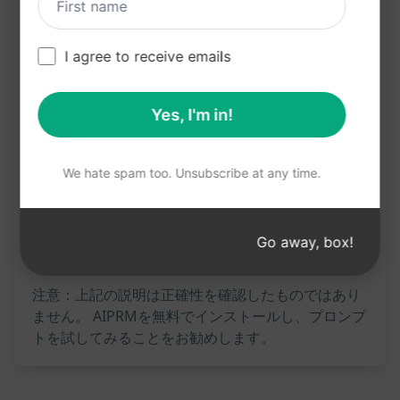
聖書の理解を深めるのに役立つ
聖書の難解な箇所を明確に解説してくれる
I agree to receive emails
文学的、歴史的な文脈を知ることで、聖書の内容
をより豊かに理解できる
Yes, I'm in!
クロードで試す
ChatGPTで試す
We hate spam too. Unsubscribe at any time.
プロンプト統計
846
0
541
Go away, box!
注意：上記の説明は正確性を確認したものではあり
ません。 AIPRMを無料でインストールし、プロンプ
トを試してみることをお勧めします。