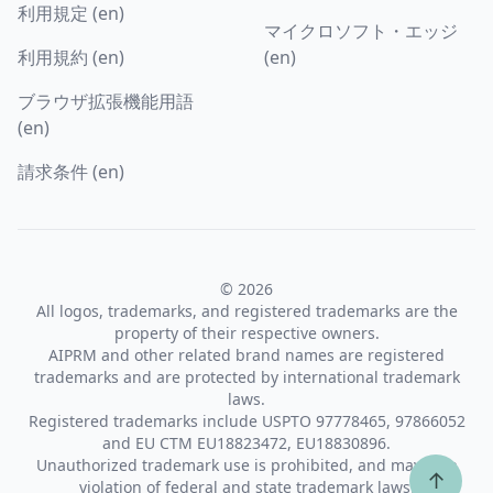
利用規定 (en)
マイクロソフト・エッジ
利用規約 (en)
(en)
ブラウザ拡張機能用語
(en)
請求条件 (en)
© 2026
All logos, trademarks, and registered trademarks are the
property of their respective owners.
AIPRM and other related brand names are registered
trademarks and are protected by international trademark
laws.
Registered trademarks include USPTO 97778465, 97866052
and EU CTM EU18823472, EU18830896.
Unauthorized trademark use is prohibited, and may be a
↑
violation of federal and state trademark laws.