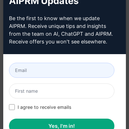
AIPRM Updates
Blog (en)
Be the first to know when we update
リーガル
ダウンロード
AIPRM. Receive unique tips and insights
from the team on AI, ChatGPT and AIPRM.
プライバシーポリシー
インストール方法
Receive offers you won't see elsewhere.
(en)
グーグル・クローム (en)
利用規定 (en)
マイクロソフト・エッジ
利用規約 (en)
(en)
ブラウザ拡張機能用語
(en)
請求条件 (en)
I agree to receive emails
Yes, I'm in!
© 2026