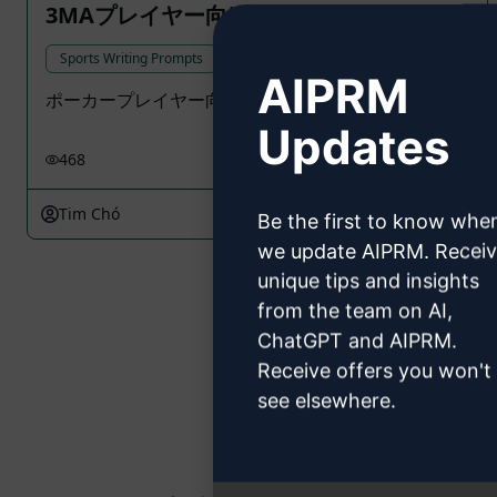
3MAプレイヤー向けのコンテンツSEO
Sports Writing Prompts
AIPRM
ポーカープレイヤー向けのコンテンツ
Updates
468
0
196
Tim Chó
July 17, 2023
Be the first to know whe
we update AIPRM. Recei
unique tips and insights
from the team on AI,
ChatGPT and AIPRM.
Receive offers you won't
see elsewhere.