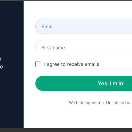
n
I agree to receive emails
ve
総ページ数 : 1
Yes, I'm in!
We hate spam too. Unsubscribe a