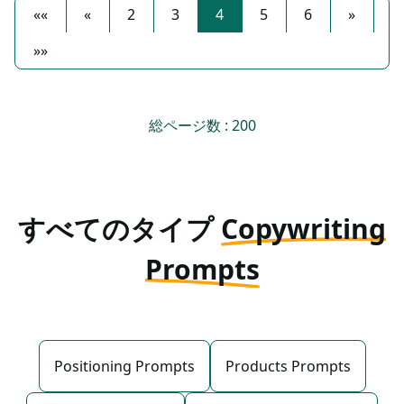
««
«
2
3
4
5
6
»
»»
総ページ数 : 200
すべてのタイプ
Copywriting
Prompts
Positioning Prompts
Products Prompts