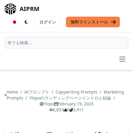
AIPRM
ログイン
無料でインストール
Open
Home
/
AIプロンプト
/
Copywriting Prompts
/
Marketing
Prompts
/
Ylopoのランディングページイントロと結論
/
Ylopo
February 19, 2023
6,837
0
3,911