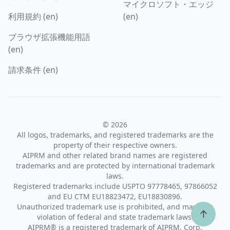
マイクロソフト・エッジ
利用規約 (en)
(en)
ブラウザ拡張機能用語
(en)
請求条件 (en)
© 2026
All logos, trademarks, and registered trademarks are the
property of their respective owners.
AIPRM and other related brand names are registered
trademarks and are protected by international trademark
laws.
Registered trademarks include USPTO 97778465, 97866052
and EU CTM EU18823472, EU18830896.
Unauthorized trademark use is prohibited, and may be a
↑
violation of federal and state trademark laws.
AIPRM® is a registered trademark of AIPRM, Corp.