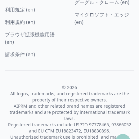
グーグル・クローム (en)
利用規定 (en)
マイクロソフト・エッジ
利用規約 (en)
(en)
ブラウザ拡張機能用語
(en)
請求条件 (en)
© 2026
All logos, trademarks, and registered trademarks are the
property of their respective owners.
AIPRM and other related brand names are registered
trademarks and are protected by international trademark
laws.
Registered trademarks include USPTO 97778465, 97866052
and EU CTM EU18823472, EU18830896.
Unauthorized trademark use is prohibited, and may be a