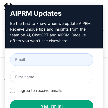
AIPRM
AIPRM Updates
ログイン
無料でインストール
Be the first to know when we update AIPRM.
Receive unique tips and insights from the
team on AI, ChatGPT and AIPRM. Receive
offers you won't see elsewhere.
Open
Home
/
AIプロンプト
/
Copywriting Prompts
/
Improve
Prompts
/
1つの段落をSEO対応の人間らしい難解な表現に書き
換える
/
David W Cox
July 6, 2023
I agree to receive emails
1,343
0
967
Yes, I'm in!