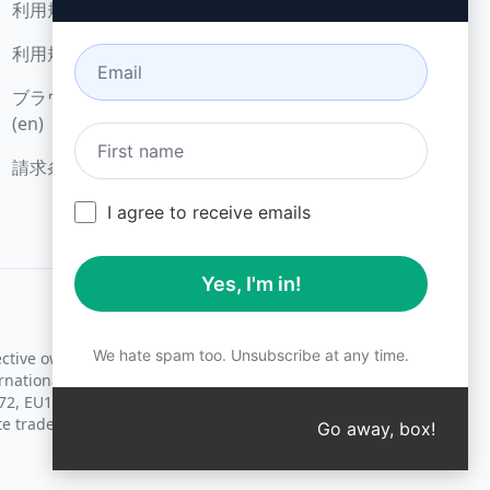
利用規定 (en)
マイクロソフト・エッジ
利用規約 (en)
(en)
ブラウザ拡張機能用語
(en)
請求条件 (en)
I agree to receive emails
Yes, I'm in!
We hate spam too. Unsubscribe at any time.
ective owners.
rnational trademark laws.
72, EU18830896.
te trademark laws.
Go away, box!
↑