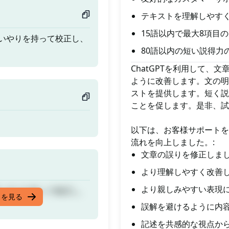
テキストを理解しやす
15語以内で最大8項目
いやりを持って校正し、
80語以内の短い説得力
ChatGPTを利用して
ように改善します。文の明
ストを提供します。短く説
ことを促します。是非、試
以下は、お客様サポートを
流れを向上しました。:
文章の誤りを修正しま
より理解しやすく改善
より親しみやすい表現
いやりを持って校正し、
スを見る
誤解を避けるように内
記述を共感的な視点か