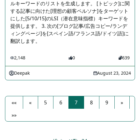
ルキーワードのリストを生成します。 [トピック]に関
する記事に向けた[理想の顧客ペルソナ]をターゲット
にした[5/10/15]のLSI（潜在意味指標）キーワードを
提供します。 3. 次の[ブログ記事/広告コピー/ランデ
ィングページ]を[スペイン語/フランス語/ドイツ語]に
翻訳します。
2,148
0
639
Deepak
August 23, 2024
««
«
5
6
7
8
9
»
»»