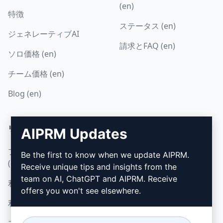
(en)
特徴
ステータス (en)
ジェネレーティブAI
請求とFAQ (en)
ソロ価格 (en)
チーム価格 (en)
Blog (en)
リーガル
ダウンロード
AIPRM Updates
プライバシーポリシー
インストール方法
Be the first to know when we update AIPRM.
(en)
Receive unique tips and insights from the
グーグル・クローム (en)
team on AI, ChatGPT and AIPRM. Receive
利用規定 (en)
マイクロソフト・エッジ
offers you won't see elsewhere.
利用規約 (en)
(en)
ブラウザ拡張機能用語