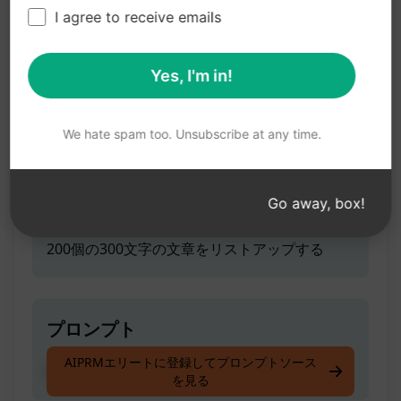
300文字の文章を200個書く
I agree to receive emails
Yes, I'm in!
ティーザー
300文字の文章を200個リストアップする
We hate spam too. Unsubscribe at any time.
Go away, box!
プロンプトのヒント
200個の300文字の文章をリストアップする
プロンプト
AIPRMエリートに登録してプロンプトソース
300文字の文章を200個リストアップする
を見る