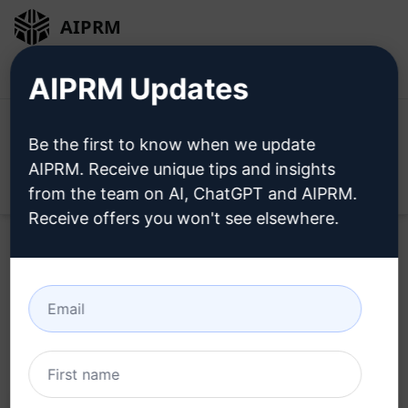
AIPRM
ログイン
無料でインストール
AIPRM Updates
Be the first to know when we update
AIPRM. Receive unique tips and insights
Open
from the team on AI, ChatGPT and AIPRM.
Receive offers you won't see elsewhere.
Home
/
AIプロンプト
/
Copywriting Prompts
/
Accounting
Prompts
/
300文字の文章を200個書く
/
blogdolago
October 7, 2023
742
0
536