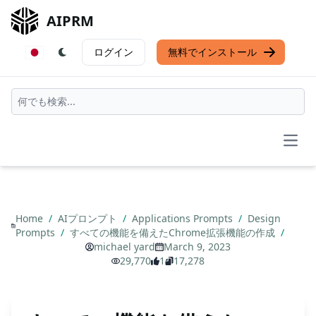
AIPRM
ログイン
無料でインストール
Open
Home
/
AIプロンプト
/
Applications Prompts
/
Design
Prompts
/
すべての機能を備えたChrome拡張機能の作成
/
michael yard
March 9, 2023
29,770
1
17,278