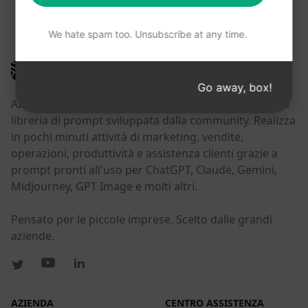
POTRESTE TROVARE UTILI QUESTI LINK
We hate spam too. Unsubscribe at any time.
AIPRM
Go away, box!
AIPRM è uno strumento di gestione dei prompt e una
libreria di prompt sviluppata dalla community. Realizza
in pochi minuti attività di marketing, vendite,
operazioni, produttività e assistenza clienti grazie a
prompt pronti all'uso per ChatGPT, Claude, Gemini,
Midjourney, GPT Image e molti altri.
Pensato per le piccole imprese. Scelto dalle grandi
aziende.
AZIENDA
CENTRO ASSISTENZA