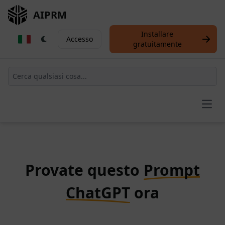
AIPRM
Installare
Accesso
gratuitamente
Open
Provate questo
Prompt
ChatGPT
ora