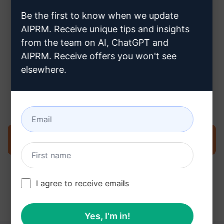
creare un account ChatGPT
Be the first to know when we update
AIPRM. Receive unique tips and insights
from the team on AI, ChatGPT and
AIPRM. Receive offers you won't see
elsewhere.
Passo 3: Utilizzare il prompt nella
ChatGPT
Provate subito il prompt su ChatGPT
I agree to receive emails
Yes, I'm in!