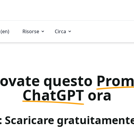
(en)
Risorse
Circa
rovate questo
Prom
ChatGPT
ora
: Scaricare gratuitamen