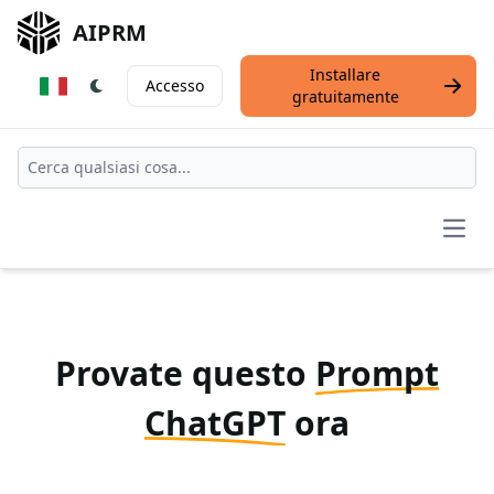
AIPRM
Installare
Accesso
gratuitamente
Open
Provate questo
Prompt
ChatGPT
ora