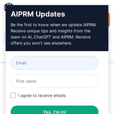
AIPRM
AIPRM Updates
Installare
Accesso
gratuitamente
Be the first to know when we update AIPRM.
Receive unique tips and insights from the
team on AI, ChatGPT and AIPRM. Receive
offers you won't see elsewhere.
Open
Provate questo
Prompt
ChatGPT
ora
I agree to receive emails
Yes, I'm in!