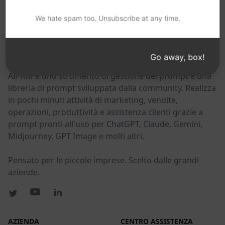
POTRESTE TROVARE UTILI QUESTI LINK
We hate spam too. Unsubscribe at any time.
AIPRM
Go away, box!
AIPRM è uno strumento di gestione dei prompt e una
libreria di prompt sviluppata dalla community. Realizza
in pochi minuti attività di marketing, vendite,
operazioni, produttività e assistenza clienti grazie a
prompt pronti all'uso per ChatGPT, Claude, Gemini,
Midjourney, GPT Image e molti altri.
Pensato per le piccole imprese. Scelto dalle grandi
aziende.
AZIENDA
CENTRO ASSISTENZA