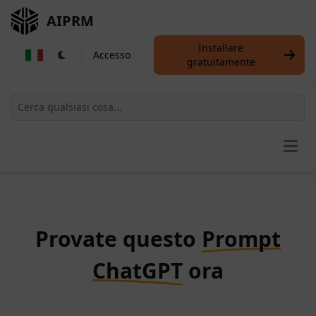
AIPRM
Installare
Accesso
gratuitamente
Open
Provate questo
Prompt
ChatGPT
ora