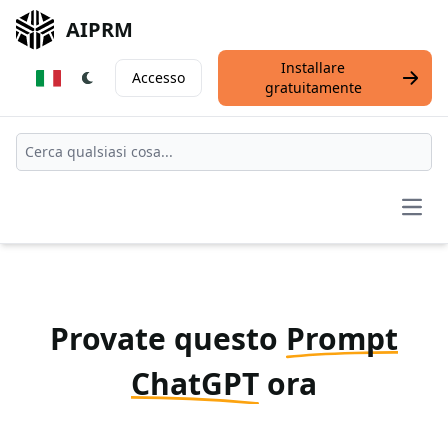
AIPRM
Installare
Accesso
gratuitamente
Open
Provate questo
Prompt
ChatGPT
ora