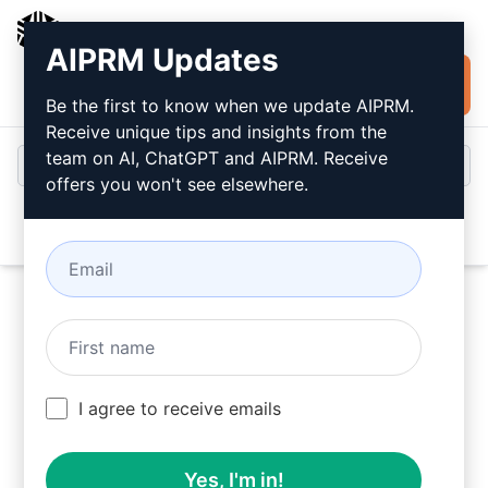
AIPRM
AIPRM Updates
Installare
Accesso
gratuitamente
Be the first to know when we update AIPRM.
Receive unique tips and insights from the
team on AI, ChatGPT and AIPRM. Receive
offers you won't see elsewhere.
Open
Provate questo
Prompt
ChatGPT
ora
I agree to receive emails
Yes, I'm in!