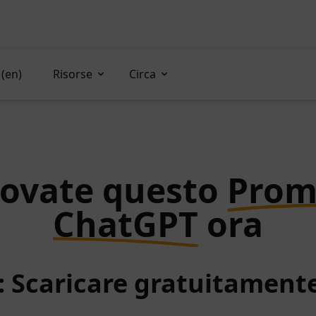
(en)
Risorse
Circa
rovate questo
Prom
ChatGPT
ora
: Scaricare gratuitamen