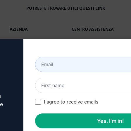
POTRESTE TROVARE UTILI QUESTI LINK
AZIENDA
CENTRO ASSISTENZA
Circa
Tutorials
Industrie (en)
Comunità di utenti (en)
Caratteristiche
Stato (en)
IA generativa
Fatturazione e FAQ (en)
Prezzi in solitaria (en)
n
Prezzi di squadra (en)
I agree to receive emails
ve
Blog (en)
Yes, I'm in!