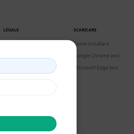
LEGALE
SCARICARE
Informativa sulla privacy
Come installare
(en)
Google Chrome (en)
Politica di utilizzo
Microsoft Edge (en)
accettabile (en)
Condizioni di utilizzo
(en)
Termini dell'estensione
del browser (en)
Termini di fatturazione
(en)