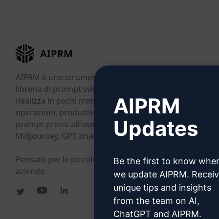
AIPRM
AIPRM è uno strumento di gestione dei prompt e una
libreria di prompt sviluppata dalla community.
AIPRM
Realizza in pochi minuti attività di marketing, vendite,
operazioni, produttività e assistenza clienti grazie a
Updates
prompt pronti all'uso per ChatGPT, Claude, Gemini,
Midjourney, GPT Image e molti altri.
Pensato per le piccole imprese. Scelto dalle grandi
Be the first to know whe
aziende.
we update AIPRM. Recei
unique tips and insights
from the team on AI,
ChatGPT and AIPRM.