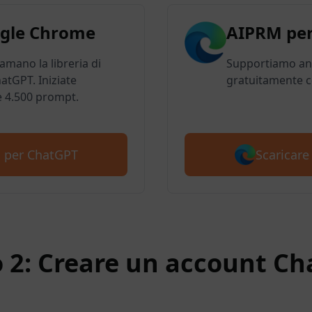
gle Chrome
AIPRM per
 amano la libreria di
Supportiamo anc
atGPT. Iniziate
gratuitamente c
e 4.500 prompt.
Scaricar
M per ChatGPT
 2: Creare un account C