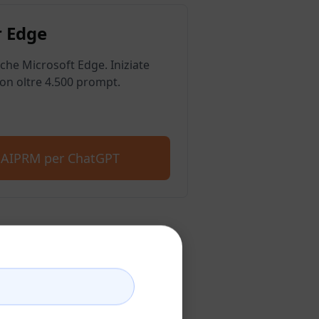
 Edge
he Microsoft Edge. Iniziate
on oltre 4.500 prompt.
e AIPRM per ChatGPT
hatGPT