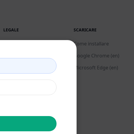
LEGALE
SCARICARE
Informativa sulla privacy
Come installare
(en)
Google Chrome (en)
Politica di utilizzo
Microsoft Edge (en)
accettabile (en)
Condizioni di utilizzo
(en)
Termini dell'estensione
del browser (en)
Termini di fatturazione
(en)