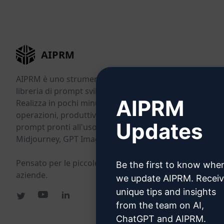
AIPRM
AIPRM è uno strumento di gestione dei prompt e una
libreria di prompt sviluppata dalla community.
AIPRM
Realizza in pochi minuti attività di marketing, vendite,
operazioni, produttività e assistenza clienti grazie a
Updates
prompt pronti all'uso per ChatGPT, Claude, Gemini,
Midjourney, GPT Image e molti altri.
Pensato per le piccole imprese. Scelto dalle grandi
Be the first to know whe
aziende.
we update AIPRM. Recei
unique tips and insights
from the team on AI,
ChatGPT and AIPRM.