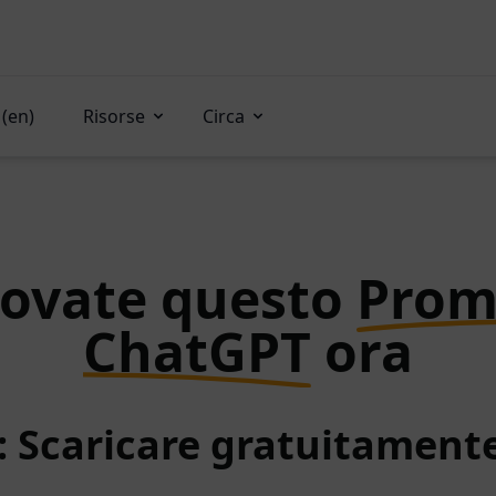
(en)
Risorse
Circa
rovate questo
Prom
ChatGPT
ora
: Scaricare gratuitamen