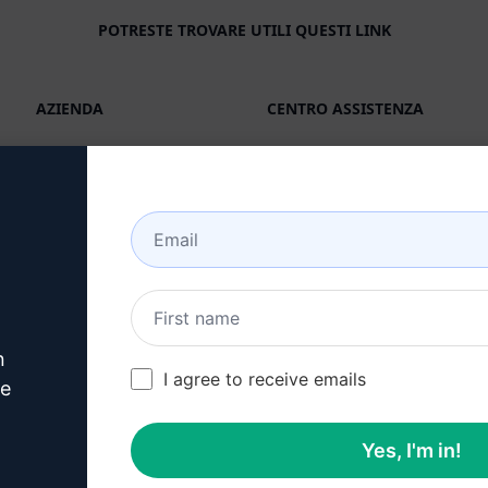
POTRESTE TROVARE UTILI QUESTI LINK
AZIENDA
CENTRO ASSISTENZA
Circa
Tutorials
Industrie (en)
Comunità di utenti (en)
Caratteristiche
Stato (en)
IA generativa
Fatturazione e FAQ (en)
Prezzi in solitaria (en)
n
Prezzi di squadra (en)
I agree to receive emails
ve
Blog (en)
Yes, I'm in!