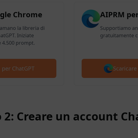
gle Chrome
AIPRM per
 amano la libreria di
Supportiamo anc
atGPT. Iniziate
gratuitamente c
e 4.500 prompt.
Scaricar
M per ChatGPT
 2: Creare un account C