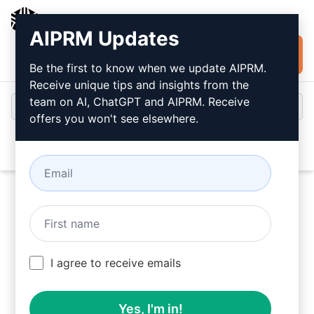
AIPRM
AIPRM Updates
Installare
Accesso
gratuitamente
Be the first to know when we update AIPRM.
Receive unique tips and insights from the
team on AI, ChatGPT and AIPRM. Receive
offers you won't see elsewhere.
Open
Provate questo
Prompt
ChatGPT
ora
I agree to receive emails
Yes, I'm in!