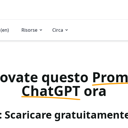
(en)
Risorse
Circa
rovate questo
Prom
ChatGPT
ora
: Scaricare gratuitamen