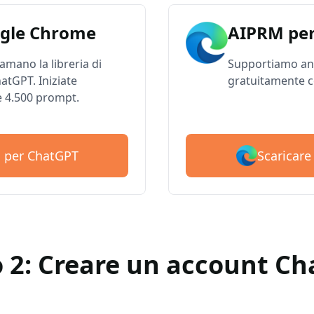
gle Chrome
AIPRM per
 amano la libreria di
Supportiamo anc
atGPT. Iniziate
gratuitamente c
e 4.500 prompt.
Scaricar
M per ChatGPT
 2: Creare un account C