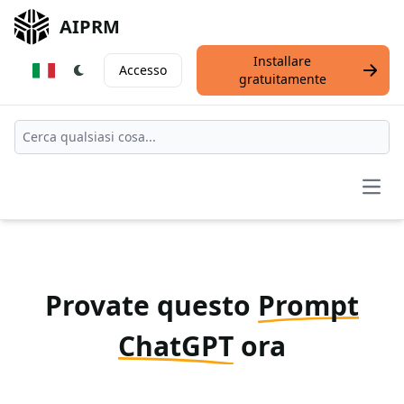
AIPRM
Installare
Accesso
gratuitamente
Open
Provate questo
Prompt
ChatGPT
ora