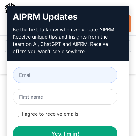
AIPRM
AIPRM Updates
Installare
Accesso
gratuitamente
Be the first to know when we update AIPRM.
Receive unique tips and insights from the
team on AI, ChatGPT and AIPRM. Receive
offers you won't see elsewhere.
Open
Provate questo
Prompt
ChatGPT
ora
I agree to receive emails
Yes, I'm in!