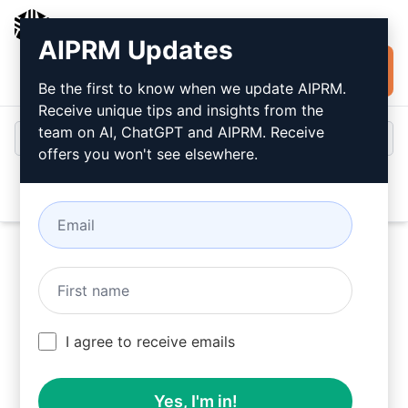
AIPRM
AIPRM Updates
Installare
Accesso
gratuitamente
Be the first to know when we update AIPRM.
Receive unique tips and insights from the
team on AI, ChatGPT and AIPRM. Receive
offers you won't see elsewhere.
Open
Provate questo
Prompt
ChatGPT
ora
I agree to receive emails
Yes, I'm in!