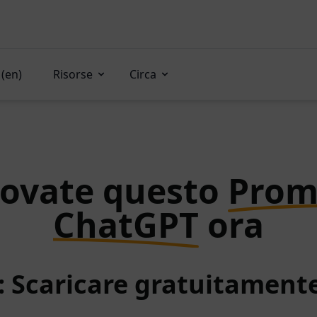
(en)
Risorse
Circa
rovate questo
Prom
ChatGPT
ora
: Scaricare gratuitamen