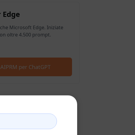
 Edge
he Microsoft Edge. Iniziate
on oltre 4.500 prompt.
e AIPRM per ChatGPT
hatGPT