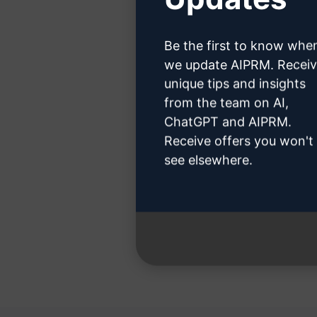
Clicca 
Be the first to know whe
we update AIPRM. Recei
unique tips and insights
Passo 3:
from the team on AI,
ChatGPT and AIPRM.
Receive offers you won't
see elsewhere.