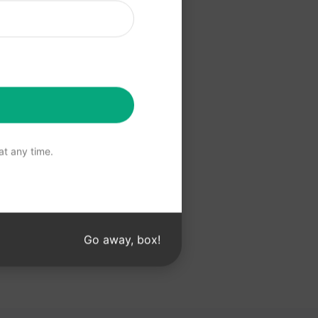
 ChatGPT
a ChatGPT
t any time.
Go away, box!