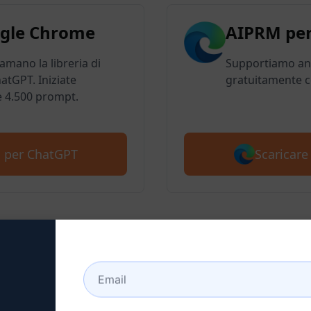
gle Chrome
AIPRM per
 amano la libreria di
Supportiamo anc
atGPT. Iniziate
gratuitamente c
e 4.500 prompt.
Scaricar
M per ChatGPT
 2: Creare un account C