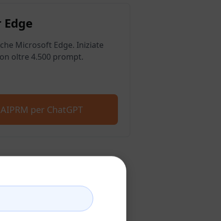
 Edge
he Microsoft Edge. Iniziate
on oltre 4.500 prompt.
e AIPRM per ChatGPT
hatGPT