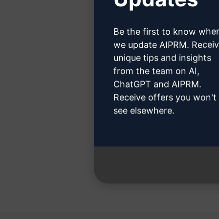
Clicca 
Be the first to know whe
we update AIPRM. Recei
unique tips and insights
Passo 3:
from the team on AI,
ChatGPT and AIPRM.
Receive offers you won't
see elsewhere.