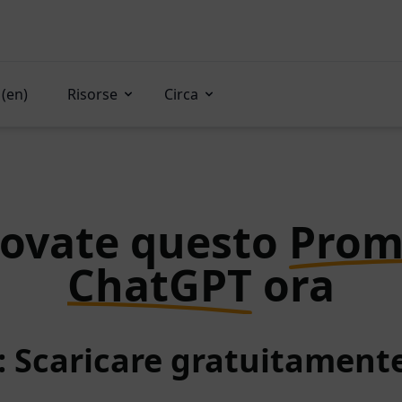
(en)
Risorse
Circa
rovate questo
Prom
ChatGPT
ora
: Scaricare gratuitamen