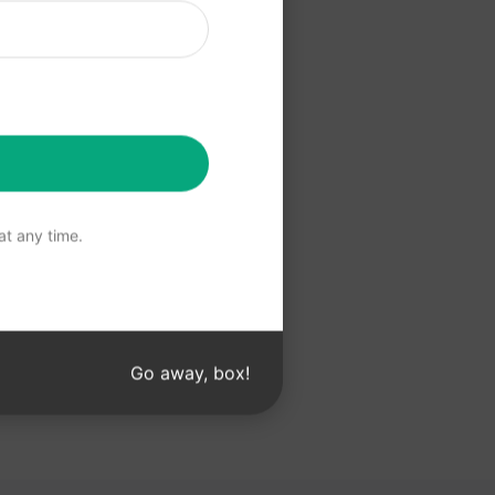
 ChatGPT
a ChatGPT
t any time.
Go away, box!