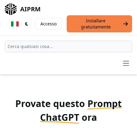
AIPRM
Installare
Accesso
gratuitamente
Open
Provate questo
Prompt
ChatGPT
ora