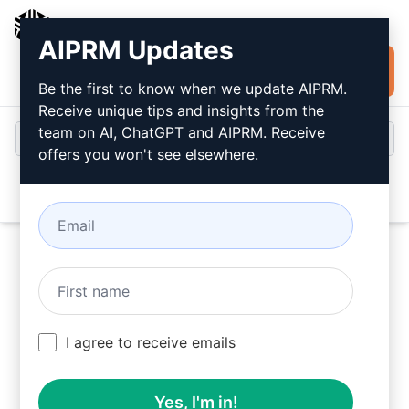
AIPRM
AIPRM Updates
Installare
Accesso
gratuitamente
Be the first to know when we update AIPRM.
Receive unique tips and insights from the
team on AI, ChatGPT and AIPRM. Receive
offers you won't see elsewhere.
Open
Provate questo
Prompt
ChatGPT
ora
I agree to receive emails
Yes, I'm in!