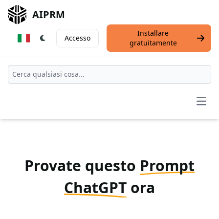
AIPRM
Installare
Accesso
gratuitamente
Open
Provate questo
Prompt
ChatGPT
ora