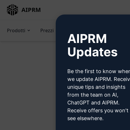
AIPRM
Prodotti
Prezzi
Suggerimenti
GPTs 
AIPRM
Updates
Be the first to know whe
P
we update AIPRM. Recei
unique tips and insights
from the team on AI,
ChatGPT and AIPRM.
Receive offers you won't
Passo 1
see elsewhere.