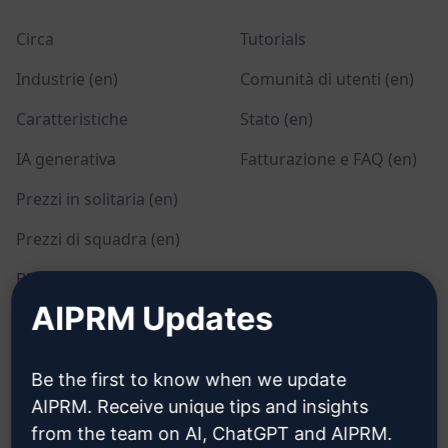
Circa
Tutorials
Industrie (en)
Comunità di utenti (en)
Caratteristiche
Stato (en)
IA generativa
Fatturazione e FAQ (en)
Prezzi in solitaria (en)
Prezzi di squadra (en)
Blog (en)
AIPRM Updates
LEGALE
SCARICARE
Be the first to know when we update
Informativa sulla privacy
Come installare
AIPRM. Receive unique tips and insights
(en)
from the team on AI, ChatGPT and AIPRM.
Google Chrome (en)