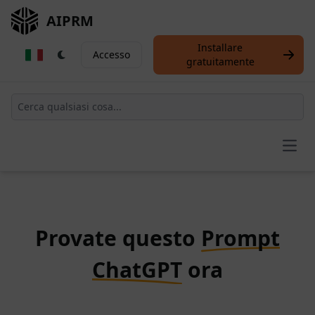
AIPRM
Installare
Accesso
gratuitamente
Open
Provate questo
Prompt
ChatGPT
ora