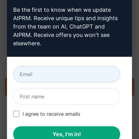
creare un account ChatGPT
Be the first to know when we update
AIPRM. Receive unique tips and insights
from the team on AI, ChatGPT and
AIPRM. Receive offers you won't see
elsewhere.
Passo 3: Utilizzare il prompt nella
ChatGPT
Provate subito il prompt su ChatGPT
I agree to receive emails
Yes, I'm in!