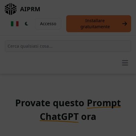
AIPRM
Installare
Accesso
gratuitamente
Open
Provate questo
Prompt
ChatGPT
ora