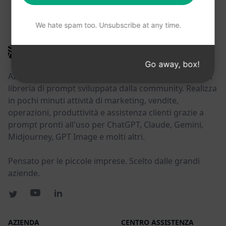
POTRESTE TROVARE UTILI QUESTI LINK
We hate spam too. Unsubscribe at any time.
AIPRM
Go away, box!
AIPRM è uno strumento di gestione dei prompt e una
libreria di prompt sviluppata dalla community. Realizza
in pochi minuti attività di marketing, vendite,
operazioni, produttività e assistenza clienti grazie a
prompt pronti all'uso per ChatGPT, Claude, Gemini,
Midjourney, GPT Image e molti altri.
Pensato per le piccole imprese. Scelto dalle grandi
aziende.
AZIENDA
CENTRO ASSISTENZA